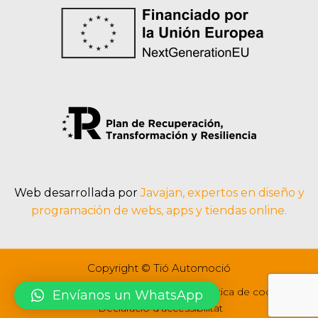
Web desarrollada por
Javajan, expertos en diseño y
programación de webs, apps y tiendas online.
Copyright © Tió Automoció
Avíso legal
Política de privacidad
Política de cookies
Envíanos un WhatsApp
Declaració d’accessibilitat